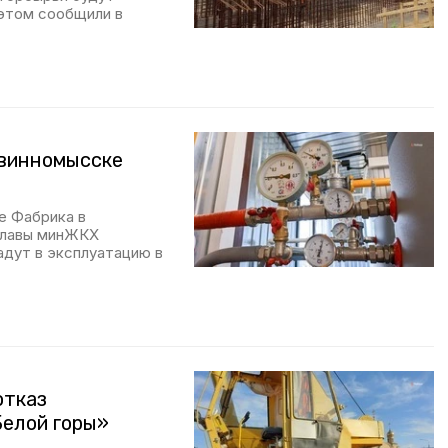
 этом сообщили в
евинномысске
е Фабрика в
 главы минЖКХ
адут в эксплуатацию в
отказ
Белой горы»