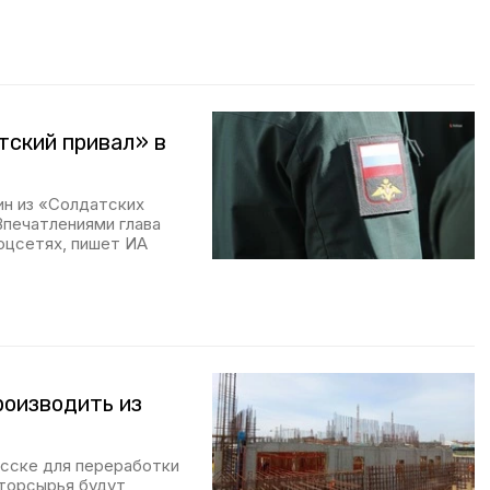
тский привал» в
ин из «Солдатских
Впечатлениями глава
оцсетях, пишет ИА
роизводить из
сске для переработки
вторсырья будут