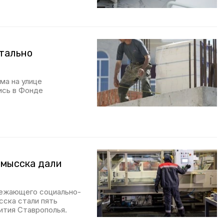
тально
ма на улице
ись в Фонде
омысска дали
режающего социально-
ска стали пять
ития Ставрополья.