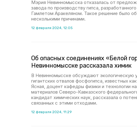
Мэрия Невинномысска отказалась от предлож
завода по производству гипса, разработанног
Гамлетом Аракеляном. Такое решение было о
несколькими причинами.
12 февраля 2024, 12:05
Об опасных соединениях «Белой го
Невинномысске рассказала химик
В Невинномысске обсуждают экологическую у
гигантских отвалов фосфогипса, известных как
Ясная, доцент кафедры физики и технологии н
материалов Северо-Кавказского федерального
кандидат химических наук, рассказала о потен
связанных с этими отходами.
12 февраля 2024, 11:29