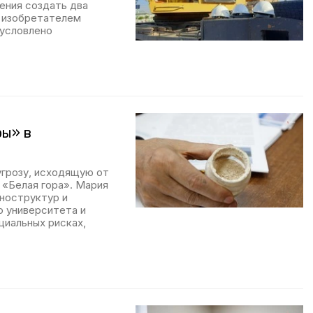
ения создать два
о изобретателем
бусловлено
ры» в
грозу, исходящую от
 «Белая гора». Мария
аноструктур и
 университета и
циальных рисках,