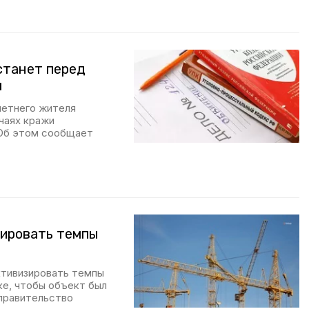
станет перед
я
летнего жителя
учаях кражи
 Об этом сообщает
зировать темпы
ктивизировать темпы
е, чтобы объект был
 правительство