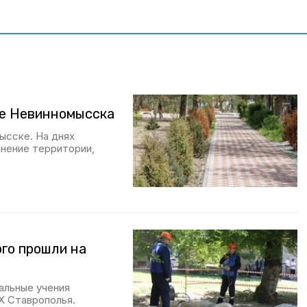
ре Невинномысска
ысске. На днях
енение территории,
го прошли на
альные учения
Х Ставрополья.