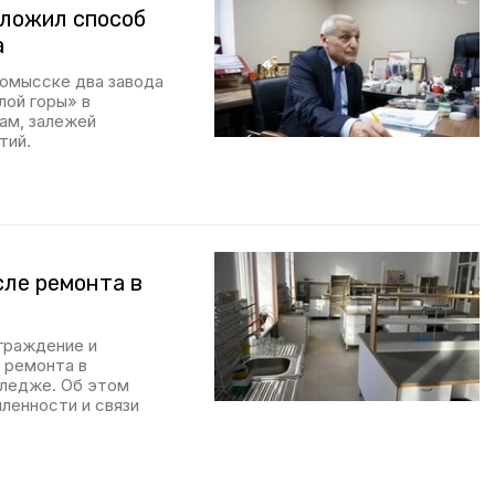
дложил способ
а
номысске два завода
лой горы» в
ам, залежей
тий.
сле ремонта в
граждение и
 ремонта в
ледже. Об этом
ленности и связи