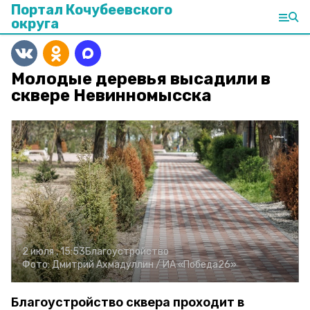
Портал Кочубеевского
округа
Молодые деревья высадили в
сквере Невинномысска
2 июля , 15:53
Благоустройство
Фото:
Дмитрий Ахмадуллин /
ИА «Победа26»
Благоустройство сквера проходит в