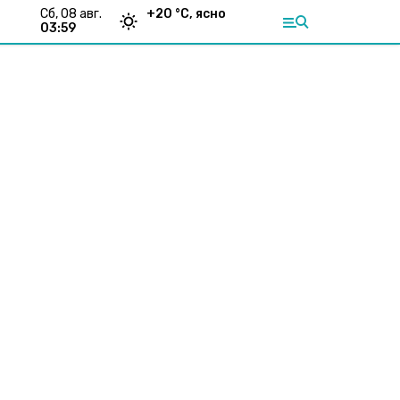
сб, 08 авг.
+
20
°С,
ясно
03:59