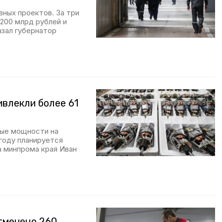
ных проектов. За три
 200 млрд рублей и
азал губернатор
влекли более 61
ные мощности на
 году планируется
а минпрома края Иван
тмечено 260