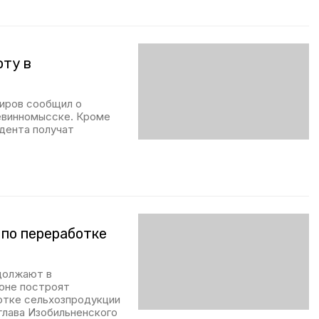
оту в
иров сообщил о
евинномысске. Кроме
дента получат
 по переработке
должают в
ионе построят
отке сельхозпродукции
глава Изобильненского