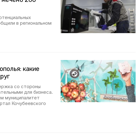
потенциальных
общили в региональном
полья: какие
руг
ержка со стороны
тельными для бизнеса.
ем муниципалитет
ортал Кочубеевского