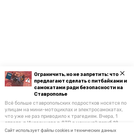
Ограничить, но не запретить: что
предлагают сделать с питбайками и
самокатами ради безопасности на
Ставрополье
Разделы
Всё больше ставропольских подростков носятся по
Новости
улицам на мини-мотоциклах и электросамокатах,
что уже не раз приводило к трагедиям. Вчера, 1
Статьи
апреля, в Иноземцево в ДТП с машиной погиб 18-
летний пассажир питбайка, катавшийся без шлема.
Сайт использует файлы cookies и технических данных
О компании