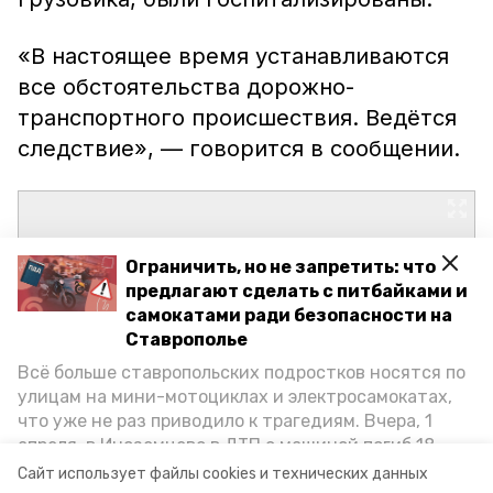
«В настоящее время устанавливаются
все обстоятельства дорожно-
транспортного происшествия. Ведётся
следствие», — говорится в сообщении.
Ограничить, но не запретить: что
предлагают сделать с питбайками и
самокатами ради безопасности на
Ставрополье
Всё больше ставропольских подростков носятся по
улицам на мини-мотоциклах и электросамокатах,
что уже не раз приводило к трагедиям. Вчера, 1
апреля, в Иноземцево в ДТП с машиной погиб 18-
летний пассажир питбайка, катавшийся без шлема.
Сайт использует файлы cookies и технических данных