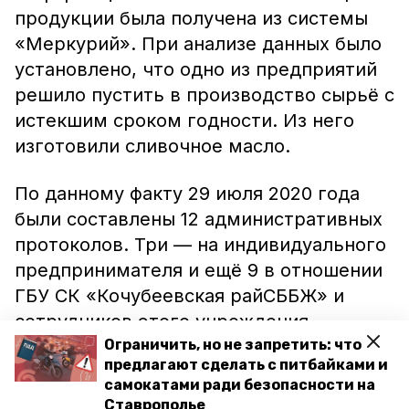
продукции была получена из системы
«Меркурий». При анализе данных было
установлено, что одно из предприятий
решило пустить в производство сырьё с
истекшим сроком годности. Из него
изготовили сливочное масло.
По данному факту 29 июля 2020 года
были составлены 12 административных
протоколов. Три — на индивидуального
предпринимателя и ещё 9 в отношении
ГБУ СК «Кочубеевская райСББЖ» и
сотрудников этого учреждения.
Ограничить, но не запретить: что
предлагают сделать с питбайками и
Ранее на Ставрополье
изъяли
более 10
самокатами ради безопасности на
тысяч пачек безакцизных сигарет.
Ставрополье