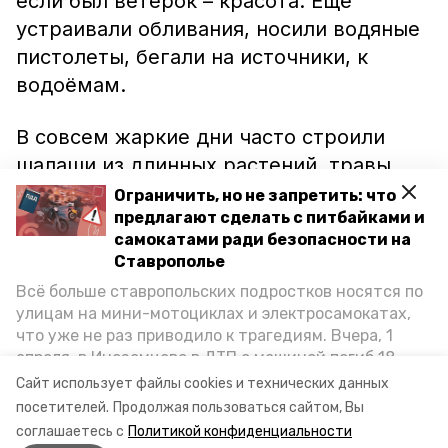
если был ветерок – красота. Ещё
устраивали обливания, носили водяные
пистолеты, бегали на источники, к
водоёмам.
В совсем жаркие дни часто строили
шалаши из длинных растений, травы,
веток. В них было относительно
Ограничить, но не запретить: что
предлагают сделать с питбайками и
прохладно и сыро, особенно если
самокатами ради безопасности на
ставили их под деревом. Покупали
Ставрополье
холодный лимонад, таскали из дома
Всё больше ставропольских подростков носятся по
замороженные бутылки.
улицам на мини-мотоциклах и электросамокатах,
что уже не раз приводило к трагедиям. Вчера, 1
Сейчас у меня тоже есть свой способ –
апреля, в Иноземцево в ДТП с машиной погиб 18-
летний пассажир питбайка, катавшийся без шлема.
мочу руки до локтя, протираю мокрым
Сайт использует файлы cookies и технических данных
Как избежать несчастных случаев, обсудили на
посетителей.
Продолжая пользоваться сайтом, Вы
платком лицо и шею. Если было сильно
пресс-конференции «Победы26» в РИЦ СК
соглашаетесь с
Политикой конфиденциальности
жарко – сразу отпускает.
представители Госавтоинспекции и Общественной