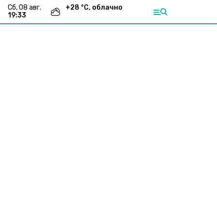
сб, 08 авг.
+
28
°С,
облачно
19:33