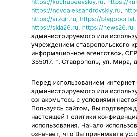
https://kochubeevskiy.ru
,
https://ku
https://novoaleksandrovskiy.ru
,
http
https://arzgir.ru
,
https://blagoportal.
https://skia26.ru
,
https://news26.ru
(
администрируемого или использ
учреждением ставропольского к
информационное агентство», ОГРН
355017, г. Ставрополь, ул. Мира, д
Перед использованием интернет-
администрируемого или использу
ознакомьтесь с условиями насто
Пользуясь сайтом, Вы подтвержд
настоящей Политики конфиденциа
использования. Начало использо
означает, что Вы принимаете ус