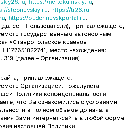
rskiy26.ru
,
https://neftekumskiy.ru
,
s://stepnovskiy.ru
,
https://tr26.ru
,
ru
,
https://budennovskportal.ru
,
далее – Пользователи), принадлежащего,
уемого государственным автономным
рая «Ставропольское краевое
 1172651022741, место нахождения:
. 319 (далее – Организация).
сайта, принадлежащего,
емого Организацией, пожалуйста,
ящей Политики конфиденциальности.
аете, что Вы ознакомились с условиями
льности в полном объеме до начала
вания Вами интернет-сайта в любой форме
ловия настоящей Политики