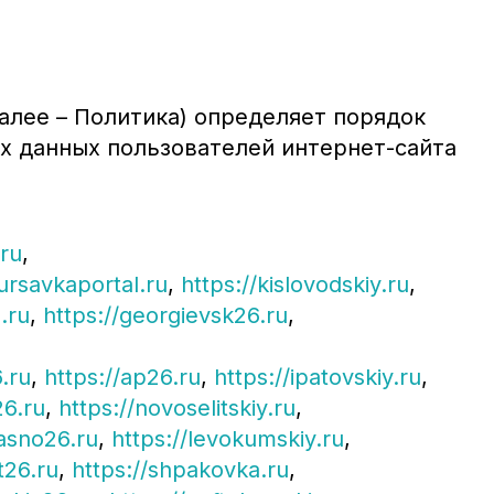
алее – Политика) определяет порядок
х данных пользователей интернет-сайта
.ru
,
kursavkaportal.ru
,
https://kislovodskiy.ru
,
.ru
,
https://georgievsk26.ru
,
6.ru
,
https://ap26.ru
,
https://ipatovskiy.ru
,
26.ru
,
https://novoselitskiy.ru
,
rasno26.ru
,
https://levokumskiy.ru
,
t26.ru
,
https://shpakovka.ru
,