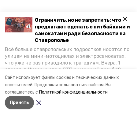
Ограничить, но не запретить: что
предлагают сделать с питбайками и
самокатами ради безопасности на
Ставрополье
Всё больше ставропольских подростков носятся по
улицам на мини-мотоциклах и электросамокатах,
что уже не раз приводило к трагедиям. Вчера, 1
апреля, в Иноземцево в ДТП с машиной погиб 18-
летний пассажир питбайка, катавшийся без шлема.
Сайт использует файлы cookies и технических данных
Как избежать несчастных случаев, обсудили на
посетителей.
Продолжая пользоваться сайтом, Вы
пресс-конференции «Победы26» в РИЦ СК
соглашаетесь с
Политикой конфиденциальности
представители Госавтоинспекции и Общественной
Принять
палаты Ставропольского края.
Разделы
Новости