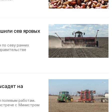
ршили сев яровых
 по севу ранних
 правительстве
высадят на
м полевым работам.
 встрече с Министром