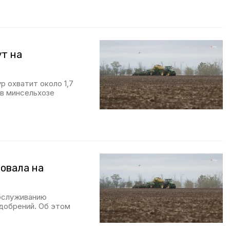
т на
р охватит около 1,7
 в минсельхозе
товала на
обслуживанию
удобрений. Об этом