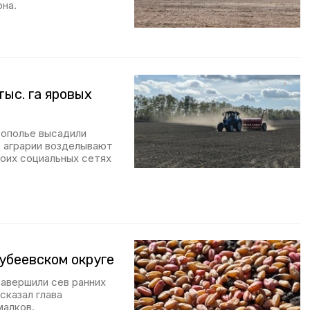
она.
тыс. га яровых
рополье высадили
о аграрии возделывают
воих социальных сетях
убеевском округе
завершили сев ранних
сказал глава
малков.