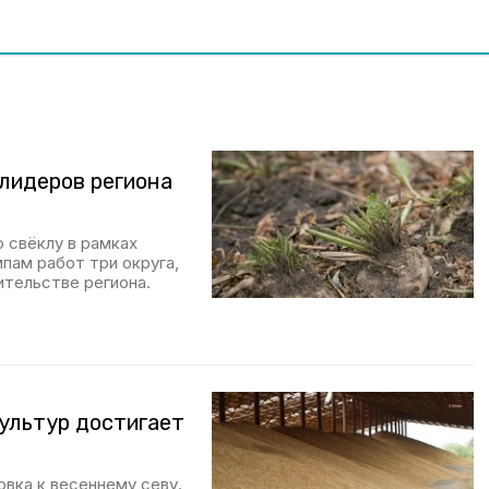
 лидеров региона
 свёклу в рамках
пам работ три округа,
ительстве региона.
ультур достигает
вка к весеннему севу.