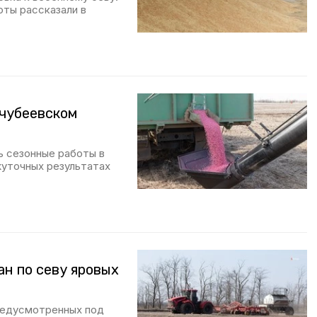
ты рассказали в
очубеевском
 сезонные работы в
жуточных результатах
ан по севу яровых
редусмотренных под