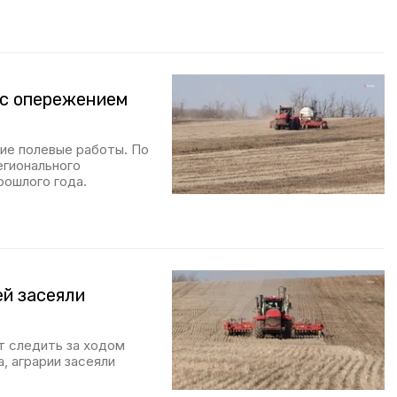
 с опережением
ие полевые работы. По
егионального
рошлого года.
ей засеяли
т следить за ходом
, аграрии засеяли