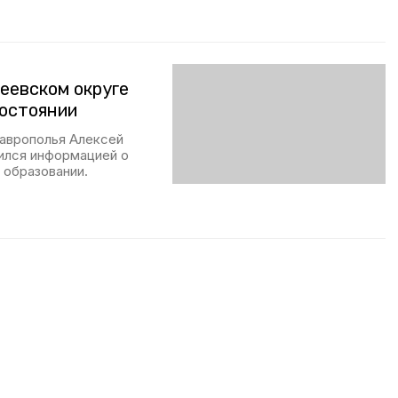
еевском округе
состоянии
таврополья Алексей
лился информацией о
 образовании.