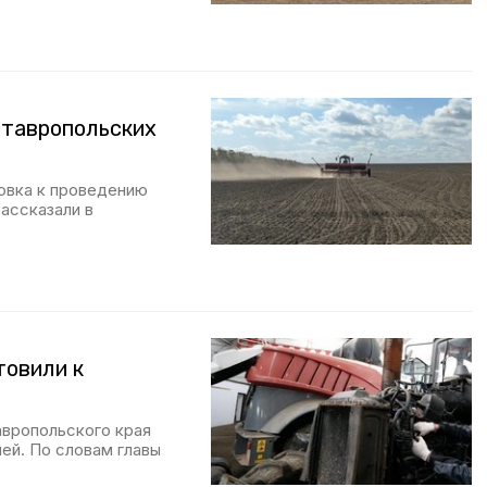
 ставропольских
овка к проведению
ассказали в
товили к
авропольского края
ей. По словам главы