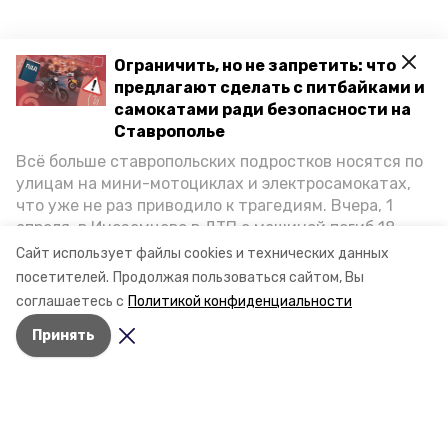
Ограничить, но не запретить: что
предлагают сделать с питбайками и
самокатами ради безопасности на
Ставрополье
Всё больше ставропольских подростков носятся по
улицам на мини-мотоциклах и электросамокатах,
что уже не раз приводило к трагедиям. Вчера, 1
апреля, в Иноземцево в ДТП с машиной погиб 18-
летний пассажир питбайка, катавшийся без шлема.
Сайт использует файлы cookies и технических данных
Как избежать несчастных случаев, обсудили на
посетителей.
Продолжая пользоваться сайтом, Вы
пресс-конференции «Победы26» в РИЦ СК
соглашаетесь с
Политикой конфиденциальности
представители Госавтоинспекции и Общественной
Принять
палаты Ставропольского края.
Разделы
Новости