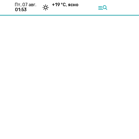
пт, 07 авг.
+
19
°С,
ясно
01:53