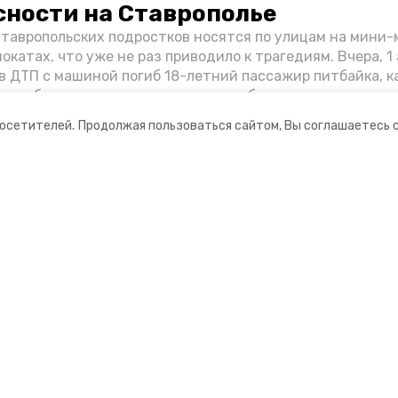
сности на Ставрополье
ставропольских подростков носятся по улицам на мини
окатах, что уже не раз приводило к трагедиям. Вчера, 1 
в ДТП с машиной погиб 18-летний пассажир питбайка, 
Как избежать несчастных случаев, обсудили на пресс-к
в РИЦ СК представители Госавтоинспекции и Обществе
посетителей.
Продолжая пользоваться сайтом, Вы соглашаетесь 
ого края.
ании
Мы в соцсетях
ная информация
нты
формационный портал»
ионное агентство»