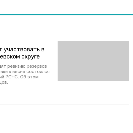
т участвовать в
евском округе
дят ревизию резервов
вки к весне состоялся
ний РСЧС. Об этом
цов.