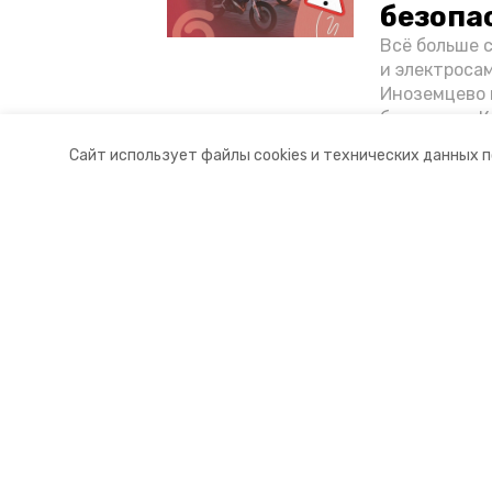
безопа
Всё больше 
и электросам
Иноземцево 
без шлема. 
«Победы26» 
Сайт использует файлы cookies и технических данных 
Ставропольск
Разделы
О комп
Новости
Контакт
Статьи
Докуме
© 2015 — 2025 «Кочубеевский ин
16+
Учредитель ГАУ СК «Ставропольское краевое информац
Главный редактор Тимченко М.П.