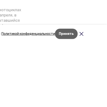
-мотоциклах
апреля, в
катавшийся
онференции
нной палаты
с
Политикой конфиденциальности
Принять