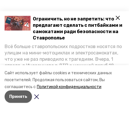
Ограничить, но не запретить: что
предлагают сделать с питбайками и
самокатами ради безопасности на
Ставрополье
Всё больше ставропольских подростков носятся по
улицам на мини-мотоциклах и электросамокатах,
что уже не раз приводило к трагедиям. Вчера, 1
апреля, в Иноземцево в ДТП с машиной погиб 18-
летний пассажир питбайка, катавшийся без шлема.
Сайт использует файлы cookies и технических данных
Как избежать несчастных случаев, обсудили на
посетителей.
Продолжая пользоваться сайтом, Вы
пресс-конференции «Победы26» в РИЦ СК
соглашаетесь с
Политикой конфиденциальности
представители Госавтоинспекции и Общественной
Принять
палаты Ставропольского края.
Разделы
Новости