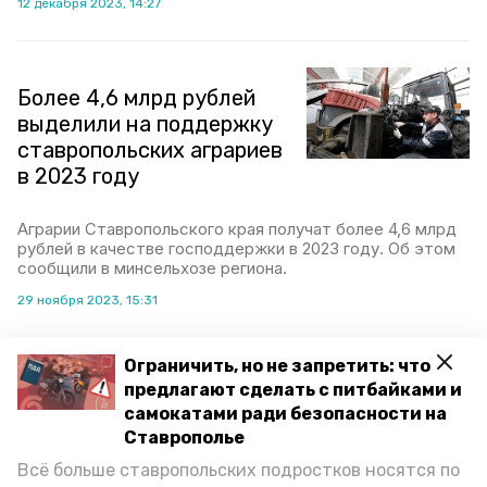
12 декабря 2023, 14:27
Более 4,6 млрд рублей
выделили на поддержку
ставропольских аграриев
в 2023 году
Аграрии Ставропольского края получат более 4,6 млрд
рублей в качестве господдержки в 2023 году. Об этом
сообщили в минсельхозе региона.
29 ноября 2023, 15:31
Ограничить, но не запретить: что
предлагают сделать с питбайками и
Свыше 600 тонн
самокатами ради безопасности на
тонкорунной овечьей
Ставрополье
шерсти произвели на
Ставрополье в 2023 году
Всё больше ставропольских подростков носятся по