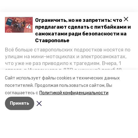
Ограничить, но не запретить: что
предлагают сделать с питбайками и
самокатами ради безопасности на
Ставрополье
Всё больше ставропольских подростков носятся по
улицам на мини-мотоциклах и электросамокатах,
что уже не раз приводило к трагедиям. Вчера, 1
апреля, в Иноземцево в ДТП с машиной погиб 18-
летний пассажир питбайка, катавшийся без шлема.
Сайт использует файлы cookies и технических данных
Как избежать несчастных случаев, обсудили на
посетителей.
Продолжая пользоваться сайтом, Вы
пресс-конференции «Победы26» в РИЦ СК
соглашаетесь с
Политикой конфиденциальности
представители Госавтоинспекции и Общественной
Принять
палаты Ставропольского края.
Разделы
Новости