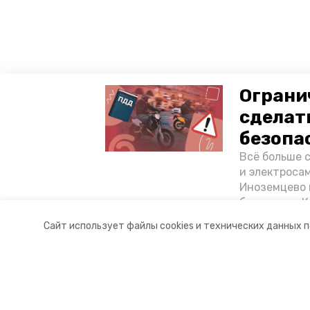
Ограни
сделат
безопа
Всё больше 
и электросам
Иноземцево 
без шлема. 
«Победы26» 
Сайт использует файлы cookies и технических данных 
Разделы
О комп
Ставропольск
Новости
Контакт
Статьи
Докуме
© 2015 — 2025 «Кочубеевский ин