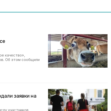
рсе
ое качество»,
ов. Об этом сообщили
одали заявки на
ислу участников