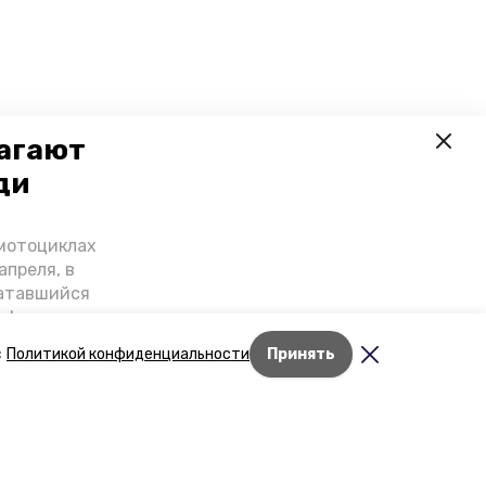
лагают
ди
-мотоциклах
апреля, в
катавшийся
онференции
нной палаты
с
Политикой конфиденциальности
Принять