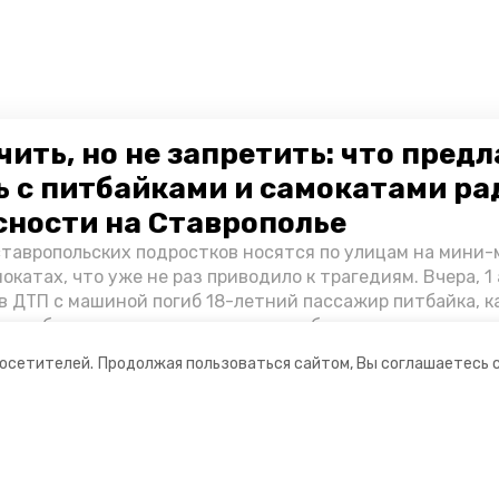
чить, но не запретить: что пред
ь с питбайками и самокатами ра
сности на Ставрополье
ставропольских подростков носятся по улицам на мини
окатах, что уже не раз приводило к трагедиям. Вчера, 1 
в ДТП с машиной погиб 18-летний пассажир питбайка, 
Как избежать несчастных случаев, обсудили на пресс-к
в РИЦ СК представители Госавтоинспекции и Обществе
посетителей.
Продолжая пользоваться сайтом, Вы соглашаетесь 
ании
Мы в соцсетях
ого края.
ная информация
нты
формационный портал»