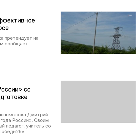
эффективное
рсе
а претендует на
том сообщает
России» со
одготовке
винномысска Дмитрий
 года России». Своим
й педагог, учитель со
Победы26».