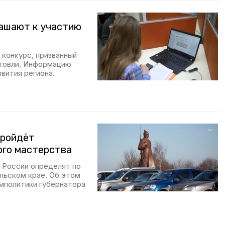
ашают к участию
конкурс, призванный
рговли. Информацию
вития региона.
пройдёт
ого мастерства
в России определят по
льском крае. Об этом
мполитики губернатора