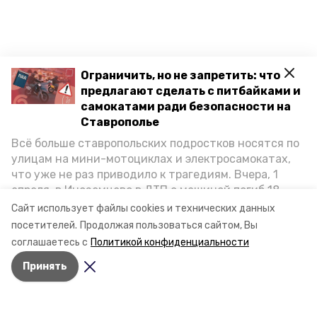
Ограничить, но не запретить: что
предлагают сделать с питбайками и
самокатами ради безопасности на
Ставрополье
Всё больше ставропольских подростков носятся по
улицам на мини-мотоциклах и электросамокатах,
что уже не раз приводило к трагедиям. Вчера, 1
апреля, в Иноземцево в ДТП с машиной погиб 18-
летний пассажир питбайка, катавшийся без шлема.
Сайт использует файлы cookies и технических данных
Как избежать несчастных случаев, обсудили на
посетителей.
Продолжая пользоваться сайтом, Вы
пресс-конференции «Победы26» в РИЦ СК
соглашаетесь с
Политикой конфиденциальности
представители Госавтоинспекции и Общественной
Принять
палаты Ставропольского края.
Разделы
Новости