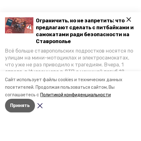
Ограничить, но не запретить: что
предлагают сделать с питбайками и
самокатами ради безопасности на
Ставрополье
Всё больше ставропольских подростков носятся по
улицам на мини-мотоциклах и электросамокатах,
что уже не раз приводило к трагедиям. Вчера, 1
апреля, в Иноземцево в ДТП с машиной погиб 18-
летний пассажир питбайка, катавшийся без шлема.
Сайт использует файлы cookies и технических данных
Как избежать несчастных случаев, обсудили на
посетителей.
Продолжая пользоваться сайтом, Вы
пресс-конференции «Победы26» в РИЦ СК
соглашаетесь с
Политикой конфиденциальности
представители Госавтоинспекции и Общественной
Принять
палаты Ставропольского края.
Разделы
Новости