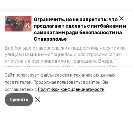
Ограничить, но не запретить: что
предлагают сделать с питбайками и
самокатами ради безопасности на
Ставрополье
Всё больше ставропольских подростков носятся по
улицам на мини-мотоциклах и электросамокатах,
что уже не раз приводило к трагедиям. Вчера, 1
апреля, в Иноземцево в ДТП с машиной погиб 18-
летний пассажир питбайка, катавшийся без шлема.
Сайт использует файлы cookies и технических данных
Как избежать несчастных случаев, обсудили на
посетителей.
Продолжая пользоваться сайтом, Вы
пресс-конференции «Победы26» в РИЦ СК
соглашаетесь с
Политикой конфиденциальности
представители Госавтоинспекции и Общественной
Принять
палаты Ставропольского края.
Разделы
Новости