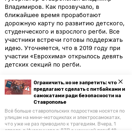
Владимиров. Как прозвучало, в
ближайшее время проработают
дорожную карту по развитию детского,
студенческого и взрослого регби. Все
участники встречи готовы поддержать
идею. Уточняется, что в 2019 году при
участии «Еврохима» открылось девять
детских секций по регби.
На сегодняшний день в Невинномысске
Ограничить, но не запретить: что
работают шесть секций: они
предлагают сделать с питбайками и
развернулись на базе школ №2, 15, 18 и
самокатами ради безопасности на
Ставрополье
во Дворце детского творчества на базе
Всё больше ставропольских подростков носятся по
школ № 3 и 5.
улицам на мини-мотоциклах и электросамокатах,
что уже не раз приводило к трагедиям. Вчера, 1
Ранее сообщалось, что в двух школах
апреля, в Иноземцево в ДТП с машиной погиб 18-