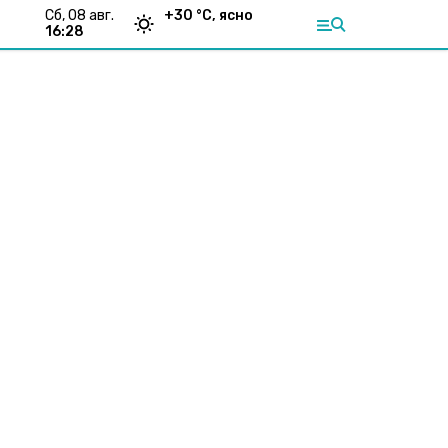
сб, 08 авг.
+
30
°С,
ясно
16:28