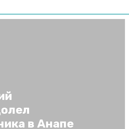
ий
долел
ника в Анапе