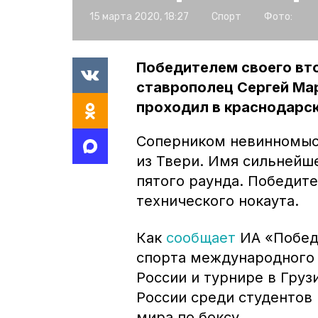
15 марта 2020, 18:27
Спорт
Фото:
Победителем своего вто
ставрополец Сергей Мар
проходил в краснодарск
Соперником невинномысс
из Твери. Имя сильнейше
пятого раунда. Победит
технического нокаута.
Как
сообщает
ИА «Побед
спорта международного 
России и турнире в Гру
России среди студентов
мира по боксу.