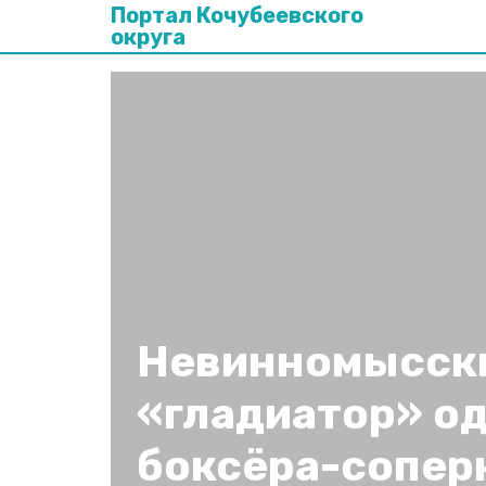
Портал Кочубеевского
округа
Невинномысск
«гладиатор» о
боксёра-сопер