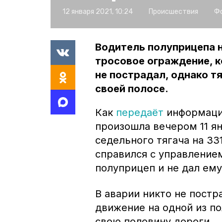
12 января 2021, 10:24
Происшествия
Фо
Водитель полуприцепа н
тросовое ограждение, к
не пострадал, однако т
своей полосе.
Как
передаёт
информаци
произошла вечером 11 я
седельного тягача на 33
справился с управлением
полуприцеп и не дал ему
В аварии никто не постр
движение на одной из по
свою половину дороги.