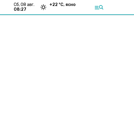
сб, 08 авг.
+
22
°С,
ясно
08:27