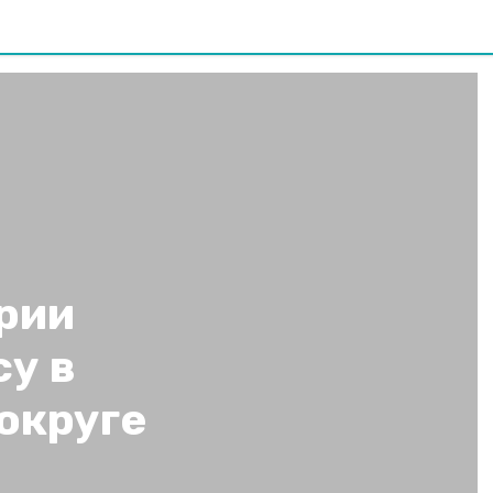
арии
у в
округе