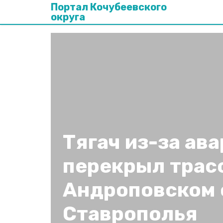
Портал Кочубеевского
округа
Тягач из-за ав
перекрыл трасс
Андроповском 
Ставрополья