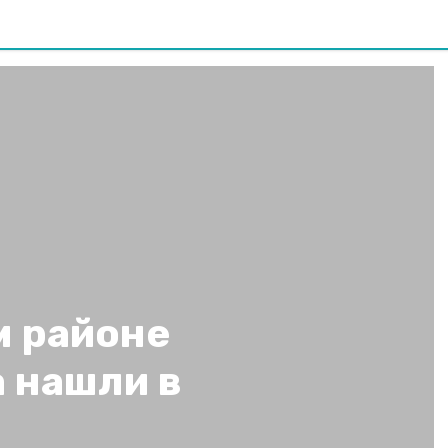
м районе
 нашли в