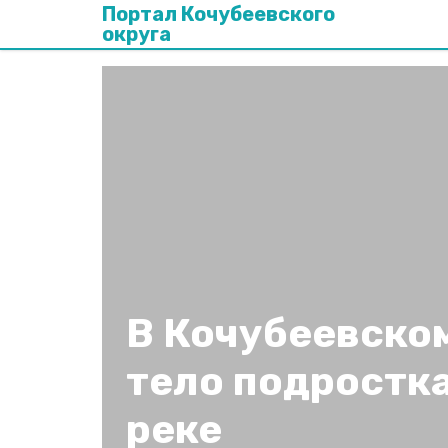
Портал Кочубеевского
округа
В Кочубеевско
тело подростка
реке