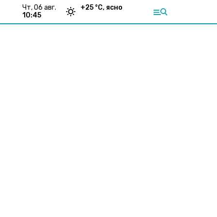
чт, 06 авг.
+
25
°С,
ясно
10:45