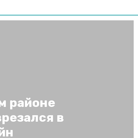
м районе
врезался в
йн