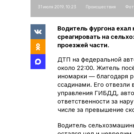
31 июля 2019, 10:23
Происшествия
Фот
Водитель фургона ехал 
среагировать на сельхо
проезжей части.
ДТП на федеральной авт
около 22:00. Житель по
иномарки — благодаря р
ссадинами. Его отвезли 
управления ГИБДД, авто
ответственности за нар
числе за превышение ск
Водитель сельхозмашины
остался цел и невредим