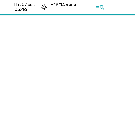
пт, 07 авг.
+
19
°С,
ясно
05:46