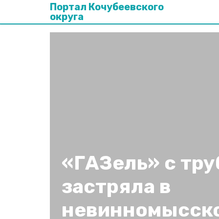
Портал Кочубеевского
округа
«ГАЗель» с тр
застряла в
невинномысск