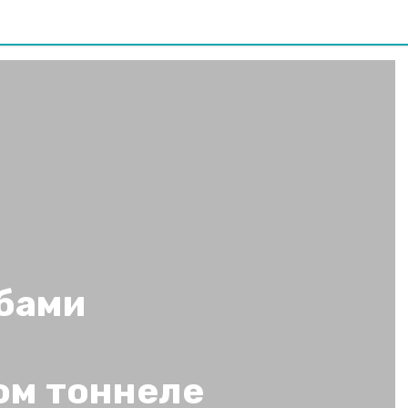
убами
ом тоннеле