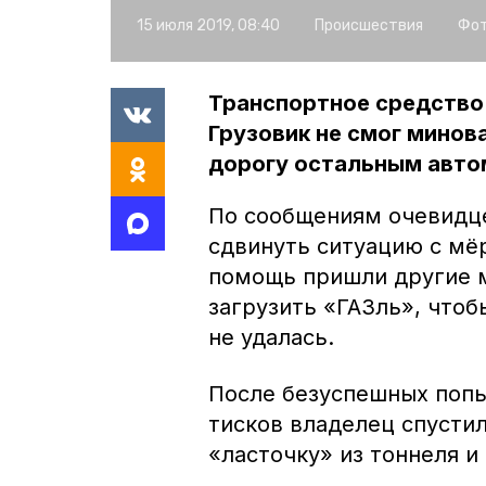
15 июля 2019, 08:40
Происшествия
Фот
Транспортное средство 
Грузовик не смог минов
дорогу остальным авто
По сообщениям очевидце
сдвинуть ситуацию с мёр
помощь пришли другие 
загрузить «ГАЗль», чтоб
не удалась.
После безуспешных попы
тисков владелец спусти
«ласточку» из тоннеля 