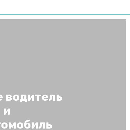
е водитель
 и
томобиль