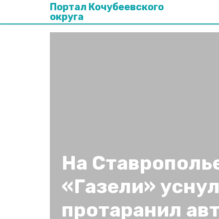
Портал Кочубеевского
округа
На Ставрополь
«Газели» уснул
протаранил ав