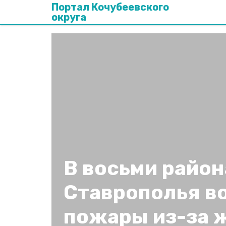
Портал Кочубеевского
округа
В восьми район
Ставрополья 
пожары из-за 