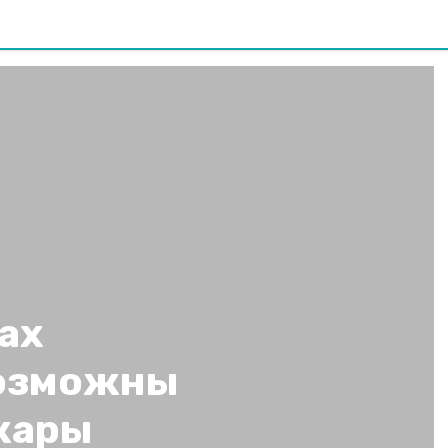
ах
возможны
жары