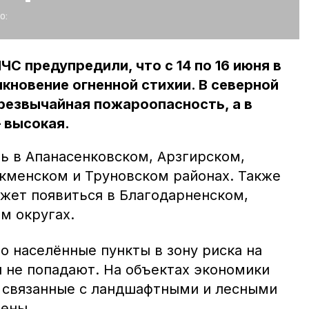
о:
С предупредили, что с 14 по 16 июня в
кновение огненной стихии. В северной
резвычайная пожароопасность, а в
 высокая.
ь в Апанасенковском, Арзгирском,
кменском и Труновском районах. Также
жет появиться в Благодарненском,
м округах.
о населённые пункты в зону риска на
 не попадают. На объектах экономики
 связанные с ландшафтными и лесными
ены.