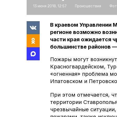
13 июня 2018, 12:57
Происшествия
Фот
В краевом Управлении МЧ
регионе возможно возни
части края ожидается ч
большинстве районов —
Пожары могут возникнут
Красногвардейском, Тур
«огненная» проблема мо
Ипатовском и Петровско
При этом отмечается, чт
территории Ставрополья
чрезвычайные ситуации,
пожарами, также исключ