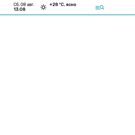
сб, 08 авг.
+
28
°С,
ясно
13:08