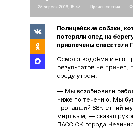
25 апреля 2018, 15:43
Происшествия
Ф
Полицейские собаки, ко
потеряли след на берегу
привлечены спасатели 
Осмотр водоёма и его п
результатов не принёс,
среду утром.
— Мы возобновили работ
ниже по течению. Мы бу
пропавший 88-летний му
мертвым, — сказал руко
ПАСС СК города Невинно