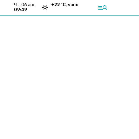
чт, 06 авг.
+
22
°С,
ясно
09:49