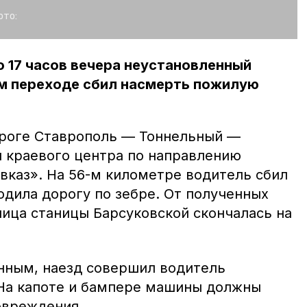
ото:
 17 часов вечера неустановленный
м переходе сбил насмерть пожилую
ороге Ставрополь — Тоннельный —
ы краевого центра по направлению
вказ». На 56-м километре водитель сбил
одила дорогу по зебре. От полученных
ница станицы Барсуковской скончалась на
нным, наезд совершил водитель
 На капоте и бампере машины должны
овреждения.