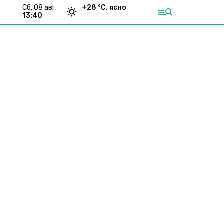
сб, 08 авг.
+
28
°С,
ясно
13:40