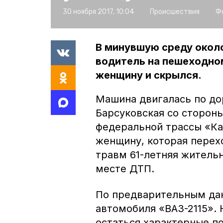
30 ноября 2017, 10:04
Происшествия
Ф
В минувшую среду около
водитель на пешеходно
женщину и скрылся.
Машина двигалась по д
Барсуковская со сторон
федеральной трассы «Ка
женщину, которая перех
травм 61-летняя житель
месте ДТП.
По предварительным да
автомобиля «ВАЗ-2115».
остаться характерные п