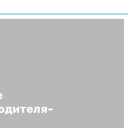
е
одителя-