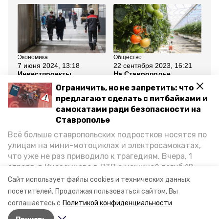
Экономика
Общество
Эк
7 июня 2024, 13:18
22 сентября 2023, 16:21
12
Инвестпроекты
На Ставрополье
Ра
позволили создать на
реализуется 49
Ст
Ограничить, но не запретить: что
Ставрополье 14 тыс.
инвестпроектов в
ви
рабочих мест
области АПК
ин
предлагают сделать с питбайками и
самокатами ради безопасности на
Все новости
Ставрополье
Всё больше ставропольских подростков носятся по
улицам на мини-мотоциклах и электросамокатах,
ставропольский край
соглашение
что уже не раз приводило к трагедиям. Вчера, 1
апреля, в Иноземцево в ДТП с машиной погиб 18-
киф-2026
губернатор ск
летний пассажир питбайка, катавшийся без шлема.
Сайт использует файлы cookies и технических данных
Как избежать несчастных случаев, обсудили на
посетителей.
Продолжая пользоваться сайтом, Вы
владимир владимиров
пресс-конференции «Победы26» в РИЦ СК
соглашаетесь с
Политикой конфиденциальности
представители Госавтоинспекции и Общественной