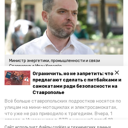
Министр энергетики, промышленности и связи
Ставрополья Иван Ковалёв
Фото: ИА «Победа26»
Ограничить, но не запретить: что
предлагают сделать с питбайками и
самокатами ради безопасности на
Ранее сообщалось, что капитальный
Ставрополье
ремонт
прошёл
Всё больше ставропольских подростков носятся по
в школе с. Кочубеевского.
улицам на мини-мотоциклах и электросамокатах,
что уже не раз приводило к трагедиям. Вчера, 1
апреля, в Иноземцево в ДТП с машиной погиб 18-
ставропольский край
владимир владимиров
летний пассажир питбайка, катавшийся без шлема.
Сайт использует файлы cookies и технических данных