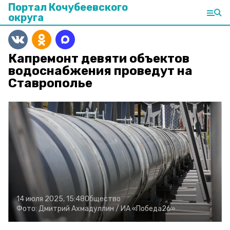
Портал Кочубеевского
округа
Капремонт девяти объектов
водоснабжения проведут на
Ставрополье
14 июля 2025, 15:48
Общество
Фото:
Дмитрий Ахмадуллин /
ИА «Победа26»