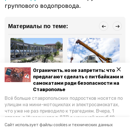
группового водопровода.
Материалы по теме:
Ограничить, но не запретить: что
Общество
ЖКХ
Об
8 апреля 2025, 16:38
27 февраля 2025, 19:06
10
предлагают сделать с питбайками и
На Ставрополье начали
На Ставрополье
По
самокатами ради безопасности на
подготовку объектов
закупили 155 машин для
ме
водоснабжения к лету
модернизации объектов
мо
Ставрополье
водоснабжения
во
пр
Всё больше ставропольских подростков носятся по
Ст
улицам на мини-мотоциклах и электросамокатах,
что уже не раз приводило к трагедиям. Вчера, 1
Все новости
апреля, в Иноземцево в ДТП с машиной погиб 18-
летний пассажир питбайка, катавшийся без шлема.
Сайт использует файлы cookies и технических данных