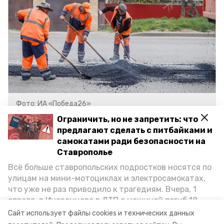
Фото: ИА «Победа26»
Ограничить, но не запретить: что
предлагают сделать с питбайками и
Ранее сообщалось, что в регионе
самокатами ради безопасности на
пройдёт
череда субботников. Участие
Ставрополье
в них примут представители власти
Всё больше ставропольских подростков носятся по
и неравнодушные жители.
улицам на мини-мотоциклах и электросамокатах,
что уже не раз приводило к трагедиям. Вчера, 1
апреля, в Иноземцево в ДТП с машиной погиб 18-
ставропольский край
владимир владимиров
летний пассажир питбайка, катавшийся без шлема.
Сайт использует файлы cookies и технических данных
Как избежать несчастных случаев, обсудили на