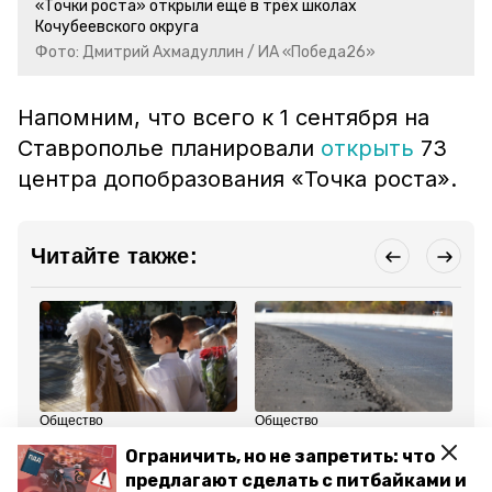
«Точки роста» открыли ещё в трёх школах
Кочубеевского округа
Фото: Дмитрий Ахмадуллин / ИА «Победа26»
Напомним, что всего к 1 сентября на
Ставрополье планировали
открыть
73
центра допобразования «Точка роста».
Читайте также:
Общество
Общество
Об
2 сентября 2024, 16:40
1 сентября 2024, 16:01
4 
Ограничить, но не запретить: что
Первый звонок
В станице
Гу
прозвенел в новой
Кочубеевского округа
пр
предлагают сделать с питбайками и
школе Кочубеевского
отремонтировали
ре