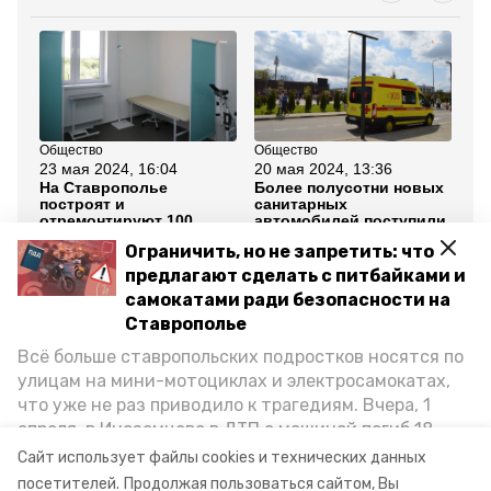
Общество
Общество
Об
23 мая 2024, 16:04
20 мая 2024, 13:36
21
На Ставрополье
Более полусотни новых
Гу
построят и
санитарных
по
отремонтируют 100
автомобилей поступили
мо
медучреждений
в медучреждения
ст
Ограничить, но не запретить: что
Ставрополья
об
зд
предлагают сделать с питбайками и
самокатами ради безопасности на
Все новости
Ставрополье
Всё больше ставропольских подростков носятся по
улицам на мини-мотоциклах и электросамокатах,
ставропольский край
владимир владимиров
что уже не раз приводило к трагедиям. Вчера, 1
апреля, в Иноземцево в ДТП с машиной погиб 18-
медицинская помощь
пенсионеры
летний пассажир питбайка, катавшийся без шлема.
Сайт использует файлы cookies и технических данных
Как избежать несчастных случаев, обсудили на
посетителей.
Продолжая пользоваться сайтом, Вы
минздрав ск