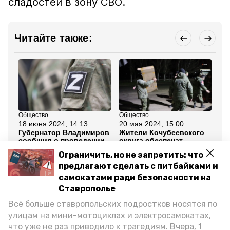
сладостей в зону СВО.
Читайте также:
Общество
Общество
Об
18 июня 2024, 14:13
20 мая 2024, 15:00
6 
Губернатор Владимиров
Жители Кочубеевского
Де
сообщил о проведении
округа обеспечат
Ко
на Ставрополье
питьевой водой
на
Ограничить, но не запретить: что
соревнований для
военнослужащих в зоне
в 
ветеранов СВО
СВО
предлагают сделать с питбайками и
самокатами ради безопасности на
Все новости
Ставрополье
Всё больше ставропольских подростков носятся по
улицам на мини-мотоциклах и электросамокатах,
сво
маскировочные сети
что уже не раз приводило к трагедиям. Вчера, 1