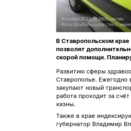
16 ноября 2023, 13:38
Общество
Фото:
ИА «Победа26» /
На Ставроп
В Ставропольском крае
позволят дополнительн
скорой помощи. Планируе
Развитию сферы здравоо
Ставрополье. Ежегодно 
закупают новый транспо
работа проходит за счёт
казны.
Также в крае индексирую
губернатор Владимир В