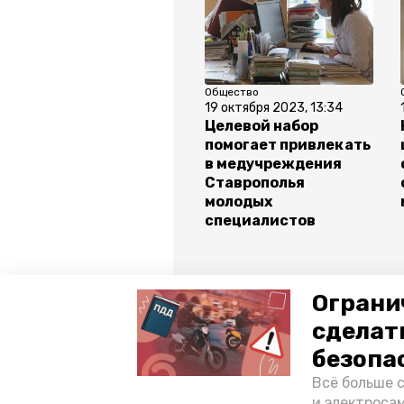
Общество
19 октября 2023, 13:34
Целевой набор
помогает привлекать
в медучреждения
Ставрополья
молодых
специалистов
Ограни
Все новости
сделат
безопа
ставропольский край
влади
Всё больше 
и электросам