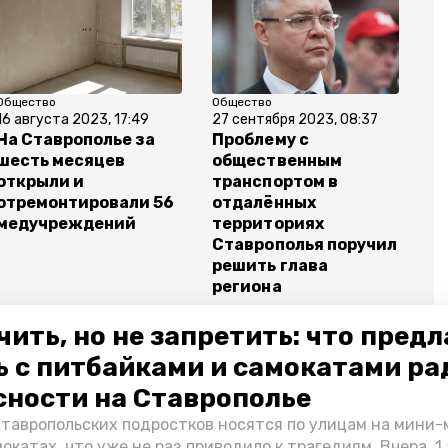
Общество
Общество
16 августа 2023, 17:49
27 сентября 2023, 08:37
На Ставрополье за
Проблему с
шесть месяцев
общественным
открыли и
транспортом в
отремонтировали 56
отдалённых
медучреждений
территориях
Ставрополья поручил
решить глава
региона
чить, но не запретить: что пред
ь с питбайками и самокатами ра
сности на Ставрополье
мир владимиров
здравоохранение
ставропольских подростков носятся по улицам на мини
окатах, что уже не раз приводило к трагедиям. Вчера, 1 