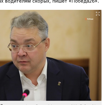
х водителям скорых, пишет «Победа26».