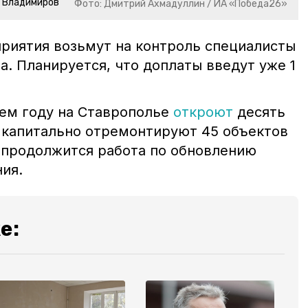
р Владимиров
Фото: Дмитрий Ахмадуллин / ИА «Победа26»
иятия возьмут на контроль специалисты
. Планируется, что доплаты введут уже 1
ем году на Ставрополье
откроют
десять
 капитально отремонтируют 45 объектов
 продолжится работа по обновлению
ия.
е: