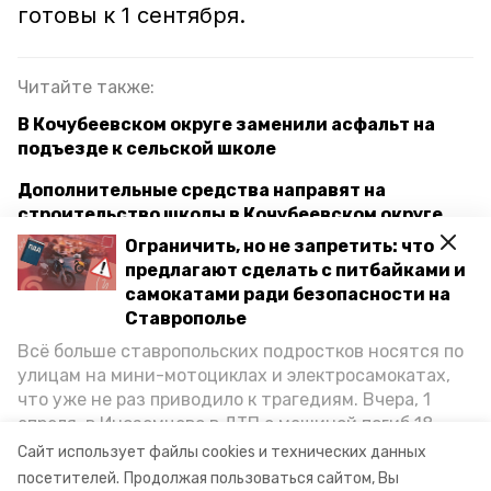
готовы к 1 сентября.
Читайте также:
В Кочубеевском округе заменили асфальт на
подъезде к сельской школе
Дополнительные средства направят на
строительство школы в Кочубеевском округе
Ограничить, но не запретить: что
Губернатор Ставрополья: Масштабная
предлагают сделать с питбайками и
реконструкция Бештаугорского шоссе стартует
самокатами ради безопасности на
в текущем году
Ставрополье
Всё больше ставропольских подростков носятся по
улицам на мини-мотоциклах и электросамокатах,
ставропольский край
владимир владимиров
что уже не раз приводило к трагедиям. Вчера, 1
апреля, в Иноземцево в ДТП с машиной погиб 18-
капремонт
школы
1 сентября
летний пассажир питбайка, катавшийся без шлема.
Сайт использует файлы cookies и технических данных
Как избежать несчастных случаев, обсудили на
посетителей.
Продолжая пользоваться сайтом, Вы
минстрой ск