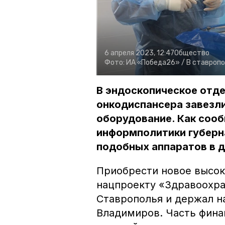
6 апреля 2023, 12:47
Общество
Фото:
ИА «Победа26» /
В ставропо
В эндоскопическое отд
онкодиспансера завезл
оборудование. Как сооб
информполитики губерна
подобных аппаратов в д
Приобрести новое высок
нацпроекту «Здравоохра
Ставрополья и держал н
Владимиров. Часть фина