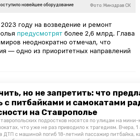
поступило новейшее оборудование
Фото: Минздрав СК
 2023 году на возведение и ремонт
полья
предусмотрят
более 2,6 млрд. Глава
миров неоднократно отмечал, что
ия — одно из приоритетных направлений
м: как ставропольские врачи выезжают в
чить, но не запретить: что пред
она
ь с питбайками и самокатами ра
х медработников получили специальные выплаты
сности на Ставрополье
ставропольских подростков носятся по улицам на мини
окатах, что уже не раз приводило к трагедиям. Вчера, 1 
рав ск
нацпроект "здравоохранение"
в ДТП с машиной погиб 18-летний пассажир питбайка, 