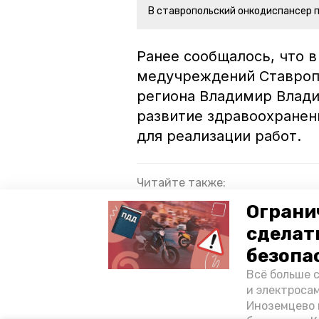
В ставропольский онкодиспансер 
Ранее сообщалось, что в
медучреждений Ставро
региона Владимир Влади
развитие здравоохранен
для реализации работ.
Читайте также:
Медпомощь с доставкой на до
Ограни
отдалённые территории реги
сделат
Более 10 тыс. ставропольски
безопа
Всё больше 
и электросам
ставропольский край
минзд
Иноземцево 