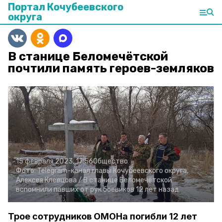
Портал Кочубеевского
округа
В станице Беломечётской
почтили память героев-земляков
15 февраля 2023, 17:56
Общество
Фото:
Telegram-канал главы Кочубеевского округа,
Алексея Клевцова /
В станице Беломечётской
вспомнили павших от рук боевиков 12 лет назад
Трое сотрудников ОМОНа погибли 12 лет