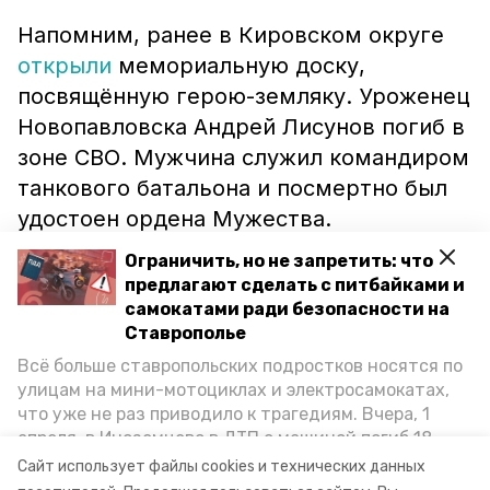
Напомним, ранее в Кировском округе
открыли
мемориальную доску,
посвящённую герою-земляку. Уроженец
Новопавловска Андрей Лисунов погиб в
зоне СВО. Мужчина служил командиром
танкового батальона и посмертно был
удостоен ордена Мужества.
Ограничить, но не запретить: что
предлагают сделать с питбайками и
Читайте также:
самокатами ради безопасности на
Офицер полиции из Москвы погиб в Кабардино-
Ставрополье
Балкарии
Всё больше ставропольских подростков носятся по
улицам на мини-мотоциклах и электросамокатах,
На Ставрополье нашли и обезвредили гранату
что уже не раз приводило к трагедиям. Вчера, 1
времён Великой Отечественной войны
апреля, в Иноземцево в ДТП с машиной погиб 18-
летний пассажир питбайка, катавшийся без шлема.
Сайт использует файлы cookies и технических данных
Как избежать несчастных случаев, обсудили на