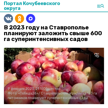
Портал Кочубеевского
округа
В 2023 году на Ставрополье
планируют заложить свыше 600
га суперинтенсивных садов
9 февраля 2023, 21:15
Общество
Фото:
«Победа26»/
Ставропольские аграрии на 123 га
питомников планируют суперинтенсивные сады