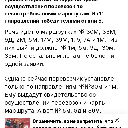
осуществления перевозок по
невостребованным маршрутам. Из 11
направлений победителями стали 5.
Речь идёт о маршрутках № 30М, 33М,
9Д, 2М, 5М, 17М, 39М, 1, 5, 7А и 1М. Из
них выйти должны № 1м, 5м, 9Д, 30м,
39м. По остальным лотам не было ни
одной заявки.
Однако сейчас перевозчик установлен
только по направлениям №№30м и 1м.
Ему выдадут свидетельство об
осуществлении перевозок и карты
маршрута. А вот № 5м, 9д и 39м,
которые также стали победителями
Ограничить, но не запретить: что
конкурса, не смогли подтвердить
предлагают сделать с питбайками и