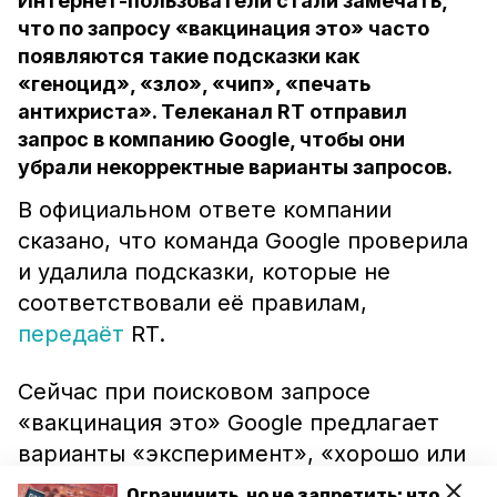
Интернет-пользователи стали замечать,
что по запросу «вакцинация это» часто
появляются такие подсказки как
«геноцид», «зло», «чип», «печать
антихриста». Телеканал RT отправил
запрос в компанию Google, чтобы они
убрали некорректные варианты запросов.
В официальном ответе компании
сказано, что команда Google проверила
и удалила подсказки, которые не
соответствовали её правилам,
передаёт
RT.
Сейчас при поисковом запросе
«вакцинация это» Google предлагает
варианты «эксперимент», «хорошо или
плохо», «медицинское вмешательство»,
Ограничить, но не запретить: что