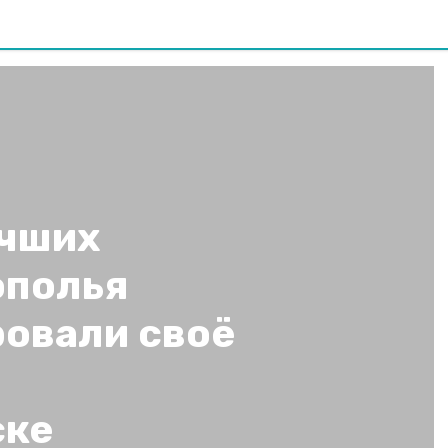
учших
ополья
овали своё
ске