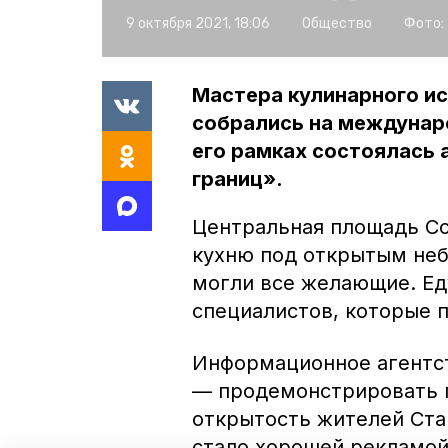
9 октября 2021, 18:06
Общество
Фото:
Мастера кулинарного ис
собрались на междунар
его рамках состоялась 
границ».
Центральная площадь Со
кухню под открытым не
могли все желающие. Ед
специалистов, которые п
Информационное агентс
— продемонстрировать 
открытость жителей Ста
стало хорошей рекламой