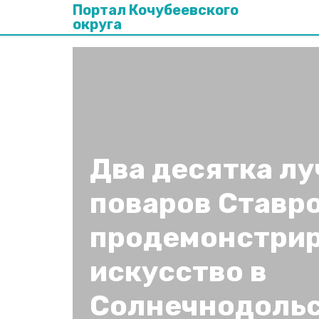
Портал Кочубеевского
округа
Два десятка л
поваров Ставр
продемонстрир
искусство в
Солнечнодоль