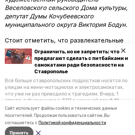
Веселовского сельского Дома культуры,
депутат Думы Кочубеевского
муниципального округа Виктория Бодун.
Стоит отметить, что развлекательные
программы для жителей округа
Ограничить, но не запретить: что
проходили до закрытия избирательных
предлагают сделать с питбайками и
участков.
самокатами ради безопасности на
Ставрополье
Всё больше ставропольских подростков носятся по
Напомним, сегодня завершились
улицам на мини-мотоциклах и электросамокатах,
трёхдневные выборы. На каждом
что уже не раз приводило к трагедиям. Вчера, 1
избирательном участке были
апреля, в Иноземцево в ДТП с машиной погиб 18-
наблюдатели, в том числе от партии
летний пассажир питбайка, катавшийся без шлема.
Сайт использует файлы cookies и технических данных
Как избежать несчастных случаев, обсудили на
«Единая Россия».
посетителей.
Продолжая пользоваться сайтом, Вы
пресс-конференции «Победы26» в РИЦ СК
соглашаетесь с
Политикой конфиденциальности
представители Госавтоинспекции и Общественной
Принять
палаты Ставропольского края.
Авторы:
Светлана Наздрачёва