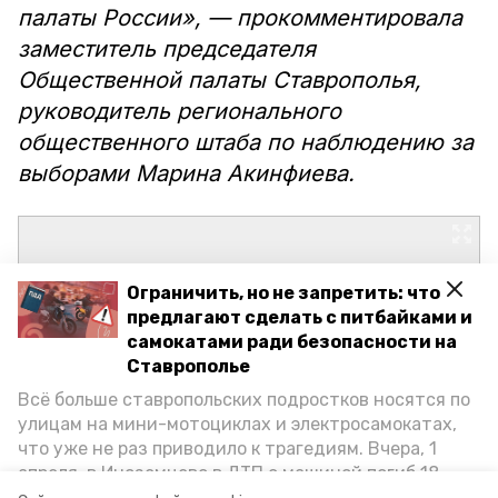
палаты России», — прокомментировала
заместитель председателя
Общественной палаты Ставрополья,
руководитель регионального
общественного штаба по наблюдению за
выборами Марина Акинфиева.
Ограничить, но не запретить: что
предлагают сделать с питбайками и
самокатами ради безопасности на
Ставрополье
Всё больше ставропольских подростков носятся по
улицам на мини-мотоциклах и электросамокатах,
что уже не раз приводило к трагедиям. Вчера, 1
апреля, в Иноземцево в ДТП с машиной погиб 18-
летний пассажир питбайка, катавшийся без шлема.