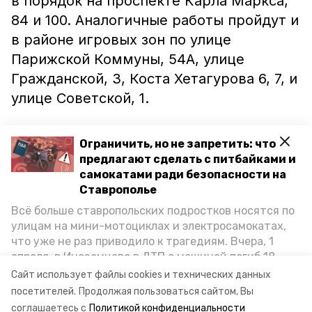
в порядок на проспекте Карла Маркса,
84 и 100. Аналогичные работы пройдут и
в районе игровых зон по улице
Парижской Коммуны, 54А, улице
Гражданской, 3, Коста Хетагурова 6, 7, и
улице Советской, 1.
Как
пишет
«Победа26», масштабный
Ограничить, но не запретить: что
проект по улучшению освещения на
предлагают сделать с питбайками и
детских площадках в Ставрополе
самокатами ради безопасности на
Ставрополье
реализуется впервые. В городской
Всё больше ставропольских подростков носятся по
администрации отметили, что на
улицам на мини-мотоциклах и электросамокатах,
территории игровых зон не только
что уже не раз приводило к трагедиям. Вчера, 1
обновят существующие фонари, но и
апреля, в Иноземцево в ДТП с машиной погиб 18-
установят автономные системы на
летний пассажир питбайка, катавшийся без шлема.
Сайт использует файлы cookies и технических данных
Как избежать несчастных случаев, обсудили на
солнечных батареях.
посетителей.
Продолжая пользоваться сайтом, Вы
пресс-конференции «Победы26» в РИЦ СК
соглашаетесь с
Политикой конфиденциальности