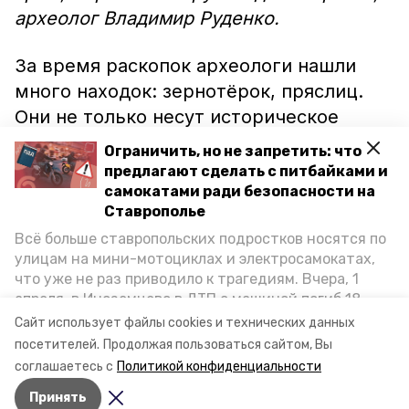
археолог Владимир Руденко.
За время раскопок археологи нашли
много находок: зернотёрок, пряслиц.
Они не только несут историческое
значение, но и помогают разобраться,
Ограничить, но не запретить: что
где древние люди строили свои дома.
предлагают сделать с питбайками и
самокатами ради безопасности на
Ставрополье
По словам Владимира Руденко,
Всё больше ставропольских подростков носятся по
раскопки начались ещё весной и
улицам на мини-мотоциклах и электросамокатах,
проходят в плановом режиме. Работы
что уже не раз приводило к трагедиям. Вчера, 1
продолжаться до тех пор, пока в городе
апреля, в Иноземцево в ДТП с машиной погиб 18-
держится благоприятная погода,
пишет
летний пассажир питбайка, катавшийся без шлема.
Сайт использует файлы cookies и технических данных
Как избежать несчастных случаев, обсудили на
«Победа26».
посетителей.
Продолжая пользоваться сайтом, Вы
пресс-конференции «Победы26» в РИЦ СК
соглашаетесь с
Политикой конфиденциальности
представители Госавтоинспекции и Общественной
Принять
палаты Ставропольского края.
Авторы:
Анастасия Колмыкова