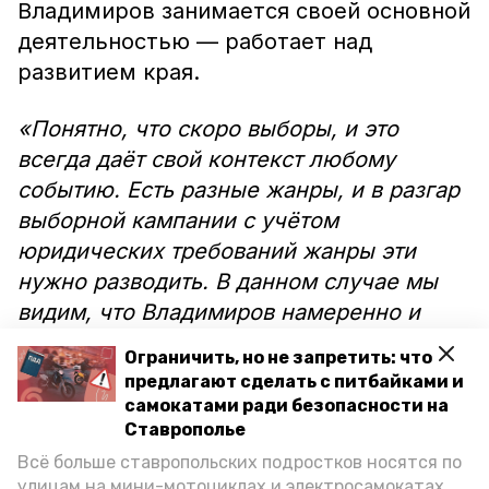
Владимиров занимается своей основной
деятельностью — работает над
развитием края.
«Понятно, что скоро выборы, и это
всегда даёт свой контекст любому
событию. Есть разные жанры, и в разгар
выборной кампании с учётом
юридических требований жанры эти
нужно разводить. В данном случае мы
видим, что Владимиров намеренно и
совершенно оправданно оставил за
Ограничить, но не запретить: что
рамками пресс-конференции все
предлагают сделать с питбайками и
политические вопросы. Губернатор
самокатами ради безопасности на
Ставрополье
занимается своей прямой работой —
Всё больше ставропольских подростков носятся по
представляет и реализует программы по
улицам на мини-мотоциклах и электросамокатах,