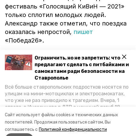
фестиваль «Голосящий КиВиН — 2021»
только сплотил молодых людей.
Александр также отметил, что поездка
оказалась непростой,
пишет
«Победа26».
В феврале в столице Ставропольского
Ограничить, но не запретить: что
края прошёл Кубок лиги КВН «Кавказ».
предлагают сделать с питбайками и
самокатами ради безопасности на
Его выиграла команда СтГАУ, а приз
Ставрополье
вручил глава региона Владимир
Всё больше ставропольских подростков носятся по
Владимиров.
улицам на мини-мотоциклах и электросамокатах,
что уже не раз приводило к трагедиям. Вчера, 1
апреля, в Иноземцево в ДТП с машиной погиб 18-
летний пассажир питбайка, катавшийся без шлема.
Сайт использует файлы cookies и технических данных
Как избежать несчастных случаев, обсудили на
-
посетителей.
Продолжая пользоваться сайтом, Вы
пресс-конференции «Победы26» в РИЦ СК
соглашаетесь с
Политикой конфиденциальности
представители Госавтоинспекции и Общественной